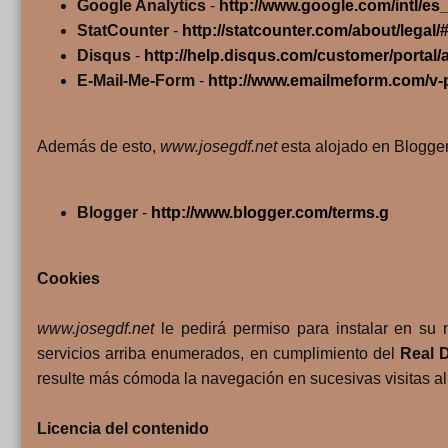
Google Analytics
-
http://www.google.com/intl/es
StatCounter
-
http://statcounter.com/about/legal/
Disqus
-
http://help.disqus.com/customer/portal/a
E-Mail-Me-Form
-
http://www.emailmeform.com/v-p
Además de esto,
www.josegdf.net
esta alojado en Blogger,
Blogger
-
http://www.blogger.com/terms.g
Cookies
www.josegdf.net
le pedirá permiso para instalar en su 
servicios arriba enumerados, en cumplimiento del
Real D
resulte más cómoda la navegación en sucesivas visitas al 
Licencia del contenido