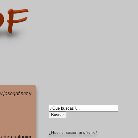
.josegdf.net
y
¿Has escuchado mi música?
s de cualquier