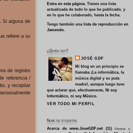
Entra en esta página
. Tienes una lista
actualizada de todo lo que he publicado, y
en lo que he colaborado, hasta la fecha.
. Si alguna de
Tengo también una
lista de reproducción en
Jamendo
.
e refiere a su
¿Quién soy?
JOSÉ GDF
Mi blog en un principio se
os de registro
llamaba
¡La informática, la
de referencia /
música digital y su puta
madre!
, aunque luego tuve
io, y recopilar
que aclarar que, efectivamente,
Ni soy
 personalmente
Informático, ni soy Músico
.
VER TODO MI PERFIL
Nube de etiquetas
Acerca de www.JoseGDF.net
(11)
Ciencia y