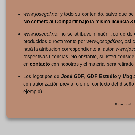
www.josegdf.net
y todo su contenido, salvo que se 
No comercial-Compartir bajo la misma licencia 3
www.josegdf.net
no se atribuye ningún tipo de der
producidos directamente por
www.josegdf.net
, así 
hará la atribución correspondiente al autor.
www.jose
respectivas licencias. No obstante, si usted consid
en
contacto
con nosotros y el material será retirad
Los logotipos de
José GDF
,
GDF Estudio
y
Magi
con autorización previa, o en el contexto del diseñ
ejemplo).
Página revisa