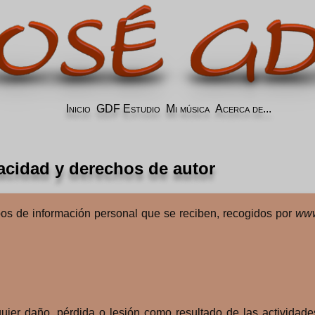
Inicio
GDF Estudio
Mi música
Acerca de...
vacidad y derechos de autor
ipos de información personal que se reciben, recogidos por
www
ier daño, pérdida o lesión como resultado de las actividade