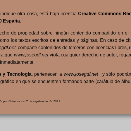
indique otra cosa, está bajo licencia
Creative Commons Rec
.0 España
.
echo de propiedad sobre ningún contenido compartido en el si
como los textos escritos de entradas y páginas. En caso de cit
gdf.net.
comparte contenidos de terceros con licencias libres,
era que
www.josegdf.net
viola cualquier derecho de autor, rog
o inmediatamente.
a y Tecnología
, pertenecen a
www.josegdf.net
, y sólo podrán
o gráfico en que se encuentren formando parte (carátula de álb
da por última vez el 7 de septiembre de 2013