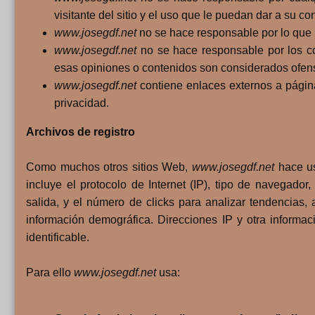
visitante del sitio y el uso que le puedan dar a su co
www.josegdf.net
no se hace responsable por lo que U
www.josegdf.net
no se hace responsable por los co
esas opiniones o contenidos son considerados ofen
www.josegdf.net
contiene enlaces externos a página
privacidad.
Archivos de registro
Como muchos otros sitios Web,
www.josegdf.net
hace us
incluye el protocolo de Internet (IP), tipo de navegador,
salida, y el número de clicks para analizar tendencias, ad
información demográfica. Direcciones IP y otra inform
identificable.
Para ello
www.josegdf.net
usa: