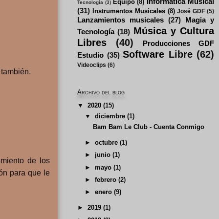
Informática Musical
Equipo
(8)
Tecnología
(3)
(31)
Instrumentos Musicales
(8)
José GDF
(5)
Lanzamientos musicales
(27)
Magia y
Música y Cultura
Tecnología
(18)
Libres
(40)
Producciones GDF
Software Libre
(62)
Estudio
(35)
Videoclips
(6)
 también.
Archivo del blog
▼
2020
(15)
▼
diciembre
(1)
Bam Bam Le Club - Cuenta Conmigo
►
octubre
(1)
►
junio
(1)
amiento de los
►
mayo
(1)
ón para que le
►
febrero
(2)
►
enero
(9)
►
2019
(1)