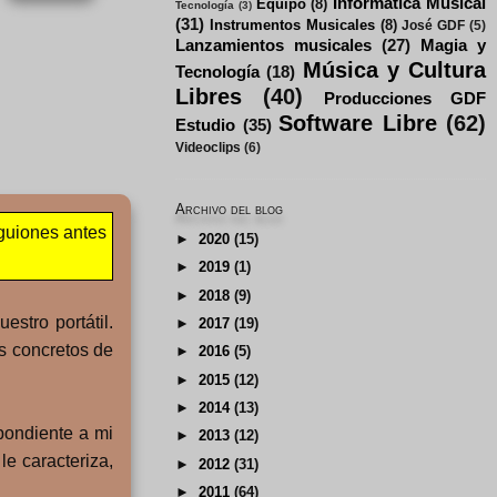
Informática Musical
Equipo
(8)
Tecnología
(3)
(31)
Instrumentos Musicales
(8)
José GDF
(5)
Lanzamientos musicales
(27)
Magia y
Música y Cultura
Tecnología
(18)
Libres
(40)
Producciones GDF
Software Libre
(62)
Estudio
(35)
Videoclips
(6)
Archivo del blog
"guiones antes
►
2020
(15)
►
2019
(1)
►
2018
(9)
stro portátil.
►
2017
(19)
s concretos de
►
2016
(5)
►
2015
(12)
►
2014
(13)
pondiente a mi
►
2013
(12)
e caracteriza,
►
2012
(31)
►
2011
(64)