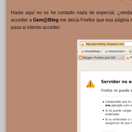
Hasta aquí no os he contado nada de especial, ¿verda
acceder a
Gem@Blog
me decía Firefox que esa página n
pasa si intento acceder: