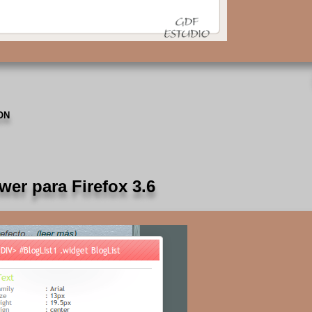
ON
er para Firefox 3.6