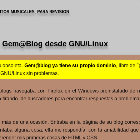
NTOS MUSICALES
,
PARA REVISION
n Gem@Blog desde GNU/Linux
o obsoleta.
Gem@blog
ya tiene su propio dominio
, libre de 
a GNU/Linux sin problemas.
ogs navegaba con Firefox en el Windows preinstalado de nue
o tirando- de buscadores para encontrar respuestas a problema
 más de una ocasión. Entraba en la página de su blog corres
ntaba alguna cosa, ella me respondía, con la amabilidad que l
 aprender mis primeras cosas de HTML y CSS.