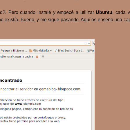
d?. Pero cuando instalé y empecé a utilizar
Ubuntu
, cada 
o existía. Bueno, y me sigue pasando. Aquí os enseño una cap