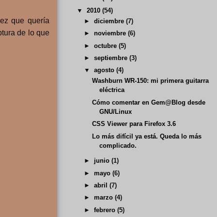
▼
2010
(54)
vez que quería
►
diciembre
(7)
tura de lo que
►
noviembre
(6)
►
octubre
(5)
►
septiembre
(3)
▼
agosto
(4)
Washburn WR-150: mi primera guitarra
eléctrica
Cómo comentar en Gem@Blog desde
GNU/Linux
CSS Viewer para Firefox 3.6
Lo más difícil ya está. Queda lo más
complicado.
►
junio
(1)
►
mayo
(6)
►
abril
(7)
►
marzo
(4)
►
febrero
(5)