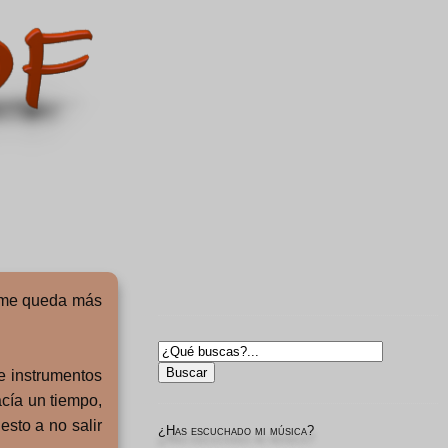
o me queda más
e instrumentos
acía un tiempo,
sto a no salir
¿Has escuchado mi música?