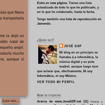
Entra en esta página
. Tienes una lista
actualizada de todo lo que he publicado, y
en lo que he colaborado, hasta la fecha.
 púas que Maria
 transportarla
Tengo también una
lista de reproducción en
Jamendo
.
 me la dejó un
¿Quién soy?
eblo natal de
JOSÉ GDF
 pequeño
ampli
.
Mi blog en un principio se
 todavía mucho
llamaba
¡La informática, la
rra, aunque sí
música digital y su puta
madre!
, aunque luego tuve
que aclarar que, efectivamente,
Ni soy
Informático, ni soy Músico
.
VER TODO MI PERFIL
Nube de etiquetas
Leer más...
Acerca de www.JoseGDF.net
(11)
Ciencia y