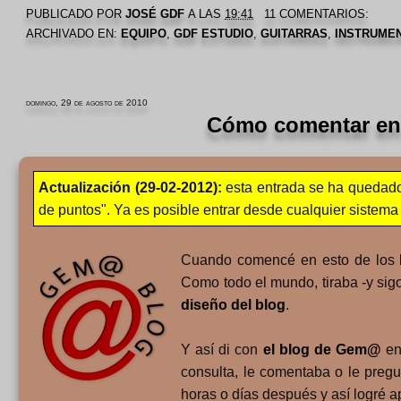
PUBLICADO POR
JOSÉ GDF
A LAS
19:41
11 COMENTARIOS:
ARCHIVADO EN:
EQUIPO
,
GDF ESTUDIO
,
GUITARRAS
,
INSTRUME
domingo, 29 de agosto de 2010
Cómo comentar e
Actualización (29-02-2012):
esta entrada se ha quedad
de puntos". Ya es posible entrar desde cualquier sistem
Cuando comencé en esto de los bl
Como todo el mundo, tiraba -y sig
diseño del blog
.
Y así di con
el blog de Gem@
en
consulta, le comentaba o le pregu
horas o días después y así logré