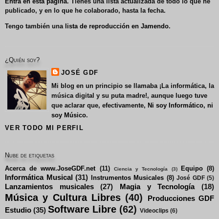
Entra en esta página
. Tienes una lista actualizada de todo lo que he
publicado, y en lo que he colaborado, hasta la fecha.
Tengo también una
lista de reproducción en Jamendo
.
¿Quién soy?
JOSÉ GDF
Mi blog en un principio se llamaba
¡La informática, la
música digital y su puta madre!
, aunque luego tuve
que aclarar que, efectivamente,
Ni soy Informático, ni
soy Músico
.
VER TODO MI PERFIL
Nube de etiquetas
Acerca de www.JoseGDF.net
(11)
Equipo
(8)
Ciencia y Tecnología
(3)
Informática Musical
(31)
Instrumentos Musicales
(8)
José GDF
(5)
Lanzamientos musicales
(27)
Magia y Tecnología
(18)
Música y Cultura Libres
(40)
Producciones GDF
Software Libre
(62)
Estudio
(35)
Videoclips
(6)