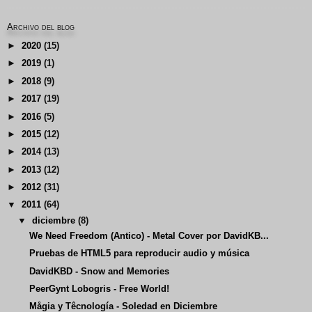
Archivo del blog
►
2020
(15)
►
2019
(1)
►
2018
(9)
►
2017
(19)
►
2016
(5)
►
2015
(12)
►
2014
(13)
►
2013
(12)
►
2012
(31)
▼
2011
(64)
▼
diciembre
(8)
We Need Freedom (Antico) - Metal Cover por DavidKB...
Pruebas de HTML5 para reproducir audio y música
DavidKBD - Snow and Memories
PeerGynt Lobogris - Free World!
Mågia y Têcnología - Soledad en Diciembre