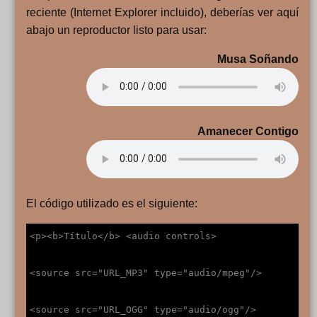
reciente (Internet Explorer incluido), deberías ver aquí
abajo un reproductor listo para usar:
Musa Soñando
Amanecer Contigo
El código utilizado es el siguiente:
<p><b>Título</b> <audio controls>
<source src="URL_MP3" type="audio/mpeg"/>
<source src="URL_OGG" type="audio/ogg"/>