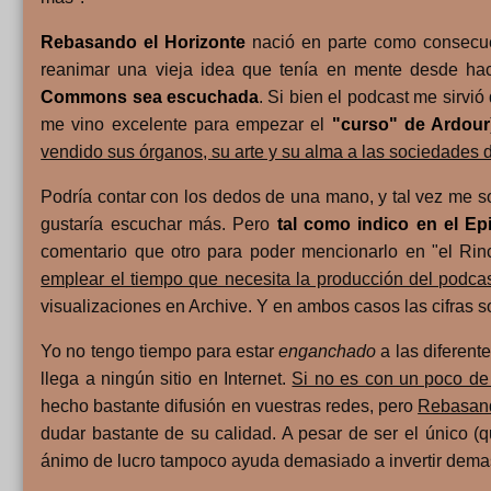
Rebasando el Horizonte
nació en parte como consecue
reanimar una vieja idea que tenía en mente desde ha
Commons sea escuchada
. Si bien el podcast me sirvi
me vino excelente para empezar el
"curso" de Ardour
vendido sus órganos, su arte y su alma a las sociedades 
Podría contar con los dedos de una mano, y tal vez me so
gustaría escuchar más. Pero
tal como indico en el Ep
comentario que otro para poder mencionarlo en "el Ri
emplear el tiempo que necesita la producción del podca
visualizaciones en Archive. Y en ambos casos las cifras 
Yo no tengo tiempo para estar
enganchado
a las diferente
llega a ningún sitio en Internet.
Si no es con un poco de
hecho bastante difusión en vuestras redes, pero
Rebasand
dudar bastante de su calidad. A pesar de ser el único (
ánimo de lucro tampoco ayuda demasiado a invertir demasi