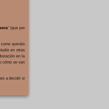
xera
" (que por
o como queráis
tudio en otras
boración en la
veo cómo se van
is a decidir si