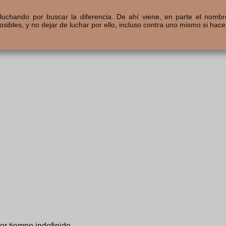
luchando por buscar la diferencia. De ahí viene, en parte el nombr
ibles, y no dejar de luchar por ello, incluso contra uno mismo si hace 
r tiempo indefinido.