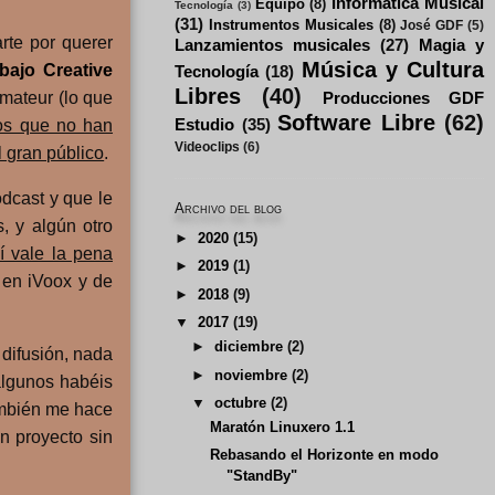
Informática Musical
Equipo
(8)
Tecnología
(3)
(31)
Instrumentos Musicales
(8)
José GDF
(5)
rte por querer
Lanzamientos musicales
(27)
Magia y
Música y Cultura
bajo Creative
Tecnología
(18)
Libres
(40)
amateur (lo que
Producciones GDF
Software Libre
(62)
Estudio
(35)
os que no han
Videoclips
(6)
l gran público
.
dcast y que le
Archivo del blog
, y algún otro
►
2020
(15)
í vale la pena
►
2019
(1)
 en iVoox y de
►
2018
(9)
▼
2017
(19)
►
diciembre
(2)
 difusión, nada
►
noviembre
(2)
algunos habéis
▼
octubre
(2)
ambién me hace
Maratón Linuxero 1.1
n proyecto sin
Rebasando el Horizonte en modo
"StandBy"