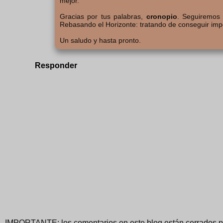
mejor.
Gracias por tus palabras,
cronopio
. Seguiremos 
Rebasando el Horizonte: tratando de conseguir impos
Un saludo y hasta pronto.
Responder
IMPORTANTE: los comentarios en este blog están cerrados po