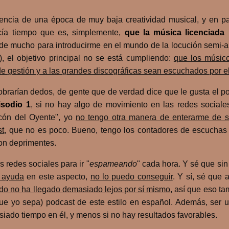
ncia de una época de muy baja creatividad musical, y en pa
cía tiempo que es, simplemente,
que la música licenciada 
ó de mucho para introducirme en el mundo de la locución semi-
), el objetivo principal no se está cumpliendo:
que los músic
de gestión y a las grandes discográficas sean escuchados por e
brarían dedos, de gente que de verdad dice que le gusta el po
isodio 1
, si no hay algo de movimiento en las redes sociales
ncón del Oyente", yo
no tengo otra manera de enterarme de s
st
, que no es poco. Bueno, tengo los contadores de escuchas
son deprimentes.
s redes sociales para ir "
espameando
" cada hora. Y sé que sin
 ayuda
en este aspecto,
no lo puedo conseguir
. Y sí, sé que 
o no ha llegado demasiado lejos por sí mismo
, así que eso t
que yo sepa) podcast de este estilo en español. Además, ser u
ado tiempo en él, y menos si no hay resultados favorables.