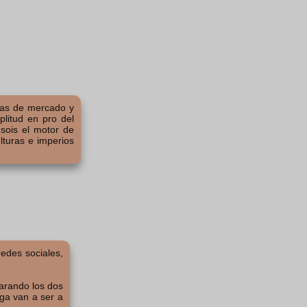
tas de mercado y
plitud en pro del
 sois el motor de
lturas e imperios
edes sociales,
parando los dos
ga van a ser a