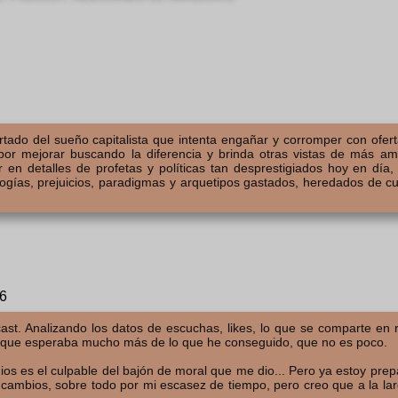
ado del sueño capitalista que intenta engañar y corromper con ofer
por mejorar buscando la diferencia y brinda otras vistas de más am
r en detalles de profetas y políticas tan desprestigiados hoy en día,
ogías, prejuicios, paradigmas y arquetipos gastados, heredados de cu
26
st. Analizando los datos de escuchas, likes, lo que se comparte en r
eo que esperaba mucho más de lo que he conseguido, que no es poco.
dios es el culpable del bajón de moral que me dio... Pero ya estoy pre
 cambios, sobre todo por mi escasez de tiempo, pero creo que a la lar