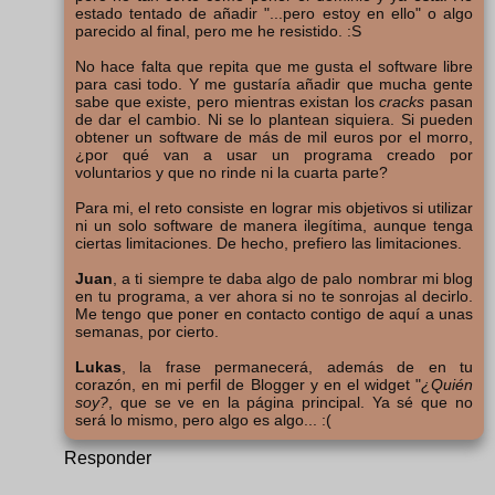
estado tentado de añadir "...pero estoy en ello" o algo
parecido al final, pero me he resistido. :S
No hace falta que repita que me gusta el software libre
para casi todo. Y me gustaría añadir que mucha gente
sabe que existe, pero mientras existan los
cracks
pasan
de dar el cambio. Ni se lo plantean siquiera. Si pueden
obtener un software de más de mil euros por el morro,
¿por qué van a usar un programa creado por
voluntarios y que no rinde ni la cuarta parte?
Para mi, el reto consiste en lograr mis objetivos si utilizar
ni un solo software de manera ilegítima, aunque tenga
ciertas limitaciones. De hecho, prefiero las limitaciones.
Juan
, a ti siempre te daba algo de palo nombrar mi blog
en tu programa, a ver ahora si no te sonrojas al decirlo.
Me tengo que poner en contacto contigo de aquí a unas
semanas, por cierto.
Lukas
, la frase permanecerá, además de en tu
corazón, en mi perfil de Blogger y en el widget "
¿Quién
soy?
, que se ve en la página principal. Ya sé que no
será lo mismo, pero algo es algo... :(
Responder