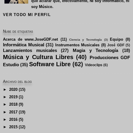
que aclarar que, efectivamente,
Ni soy Informático, ni
soy Músico
.
VER TODO MI PERFIL
Nube de etiquetas
Acerca de www.JoseGDF.net
(11)
Equipo
(8)
Ciencia y Tecnología
(3)
Informática Musical
(31)
Instrumentos Musicales
(8)
José GDF
(5)
Lanzamientos musicales
(27)
Magia y Tecnología
(18)
Música y Cultura Libres
(40)
Producciones GDF
Software Libre
(62)
Estudio
(35)
Videoclips
(6)
Archivo del blog
►
2020
(15)
►
2019
(1)
►
2018
(9)
►
2017
(19)
►
2016
(5)
►
2015
(12)