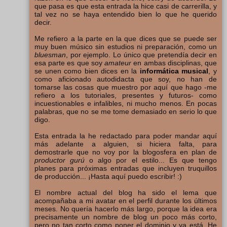
que pasa es que esta entrada la hice casi de carrerilla, y
tal vez no se haya entendido bien lo que he querido
decir.
Me refiero a la parte en la que dices que se puede ser
muy buen músico sin estudios ni preparación, como un
bluesman
, por ejemplo. Lo único que pretendía decir en
esa parte es que soy
amateur
en ambas disciplinas, que
se unen como bien dices en la
informática musical
, y
como aficionado autodidacta que soy, no han de
tomarse las cosas que muestro por aquí que hago -me
refiero a los tutoriales, presentes y futuros- como
incuestionables e infalibles, ni mucho menos. En pocas
palabras, que no se me tome demasiado en serio lo que
digo.
Esta entrada la he redactado para poder mandar aquí
más adelante a alguien, si hiciera falta, para
demostrarle que no voy por la blogosfera en plan de
productor gurú
o algo por el estilo... Es que tengo
planes para próximas entradas que incluyen truquillos
de producción... ¡Hasta aquí puedo escribir! :)
El nombre actual del blog ha sido el lema que
acompañaba a mi avatar en el perfil durante los últimos
meses. No quería hacerlo más largo, porque la idea era
precisamente un nombre de blog un poco más corto,
pero no tan corto como poner el dominio y ya está. He