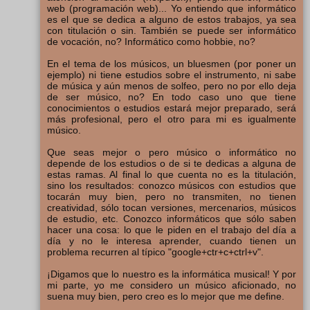
web (programación web)... Yo entiendo que informático
es el que se dedica a alguno de estos trabajos, ya sea
con titulación o sin. También se puede ser informático
de vocación, no? Informático como hobbie, no?
En el tema de los músicos, un bluesmen (por poner un
ejemplo) ni tiene estudios sobre el instrumento, ni sabe
de música y aún menos de solfeo, pero no por ello deja
de ser músico, no? En todo caso uno que tiene
conocimientos o estudios estará mejor preparado, será
más profesional, pero el otro para mi es igualmente
músico.
Que seas mejor o pero músico o informático no
depende de los estudios o de si te dedicas a alguna de
estas ramas. Al final lo que cuenta no es la titulación,
sino los resultados: conozco músicos con estudios que
tocarán muy bien, pero no transmiten, no tienen
creatividad, sólo tocan versiones, mercenarios, músicos
de estudio, etc. Conozco informáticos que sólo saben
hacer una cosa: lo que le piden en el trabajo del día a
día y no le interesa aprender, cuando tienen un
problema recurren al típico "google+ctr+c+ctrl+v".
¡Digamos que lo nuestro es la informática musical! Y por
mi parte, yo me considero un músico aficionado, no
suena muy bien, pero creo es lo mejor que me define.