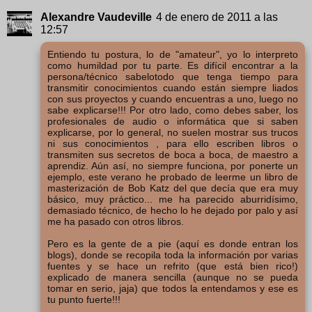
Alexandre Vaudeville
4 de enero de 2011 a las
12:57
Entiendo tu postura, lo de "amateur", yo lo interpreto
como humildad por tu parte. Es difícil encontrar a la
persona/técnico sabelotodo que tenga tiempo para
transmitir conocimientos cuando están siempre liados
con sus proyectos y cuando encuentras a uno, luego no
sabe explicarse!!! Por otro lado, como debes saber, los
profesionales de audio o informática que si saben
explicarse, por lo general, no suelen mostrar sus trucos
ni sus conocimientos , para ello escriben libros o
transmiten sus secretos de boca a boca, de maestro a
aprendiz. Aún así, no siempre funciona, por ponerte un
ejemplo, este verano he probado de leerme un libro de
masterización de Bob Katz del que decía que era muy
básico, muy práctico... me ha parecido aburridísimo,
demasiado técnico, de hecho lo he dejado por palo y así
me ha pasado con otros libros.
Pero es la gente de a pie (aquí es donde entran los
blogs), donde se recopila toda la información por varias
fuentes y se hace un refrito (que está bien rico!)
explicado de manera sencilla (aunque no se pueda
tomar en serio, jaja) que todos la entendamos y ese es
tu punto fuerte!!!